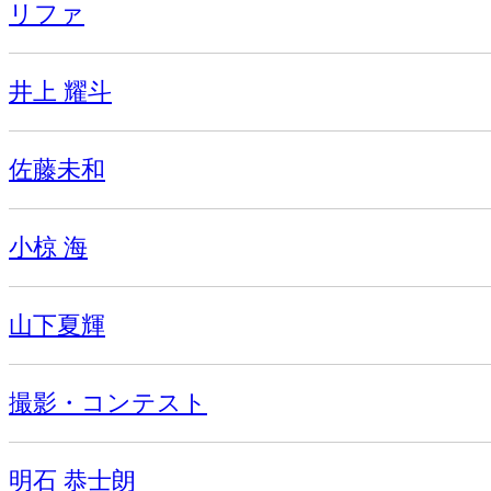
リファ
井上 耀斗
佐藤未和
小椋 海
山下夏輝
撮影・コンテスト
明石 恭士朗