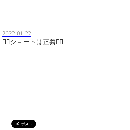
2022.01.22
💁‍♀️ショートは正義💁‍♀️