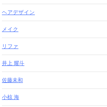
ヘアデザイン
メイク
リファ
井上 耀斗
佐藤未和
小椋 海