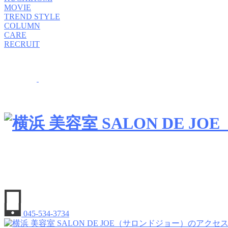
MOVIE
TREND STYLE
COLUMN
CARE
RECRUIT
045-534-3734