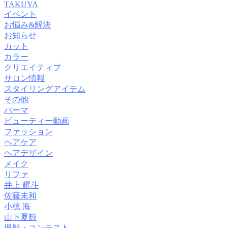
TAKUYA
イベント
お悩み&解決
お知らせ
カット
カラー
クリエイティブ
サロン情報
スタイリングアイテム
その他
パーマ
ビューティー動画
ファッション
ヘアケア
ヘアデザイン
メイク
リファ
井上 耀斗
佐藤未和
小椋 海
山下夏輝
撮影・コンテスト