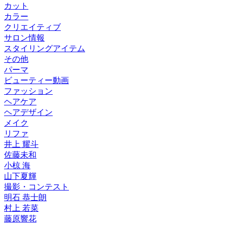
カット
カラー
クリエイティブ
サロン情報
スタイリングアイテム
その他
パーマ
ビューティー動画
ファッション
ヘアケア
ヘアデザイン
メイク
リファ
井上 耀斗
佐藤未和
小椋 海
山下夏輝
撮影・コンテスト
明石 恭士朗
村上 若菜
藤原響花