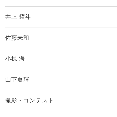
井上 耀斗
佐藤未和
小椋 海
山下夏輝
撮影・コンテスト