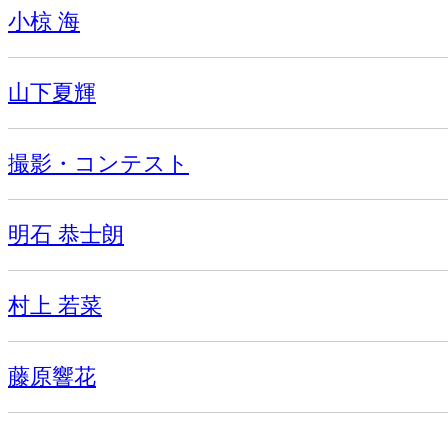
小椋 海
山下夏輝
撮影・コンテスト
明石 恭士朗
村上 若菜
藤原響花