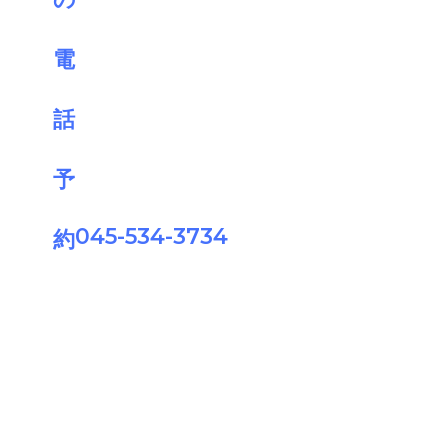
045-534-3734