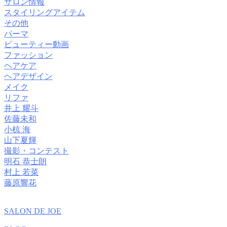
サロン情報
スタイリングアイテム
その他
パーマ
ビューティー動画
ファッション
ヘアケア
ヘアデザイン
メイク
リファ
井上 耀斗
佐藤未和
小椋 海
山下夏輝
撮影・コンテスト
明石 恭士朗
村上 若菜
藤原響花
SALON DE JOE