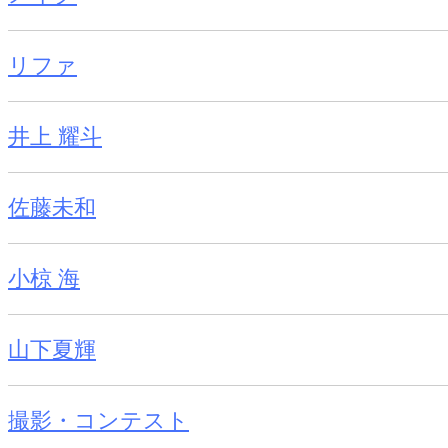
リファ
井上 耀斗
佐藤未和
小椋 海
山下夏輝
撮影・コンテスト