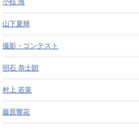
小椋 海
山下夏輝
撮影・コンテスト
明石 恭士朗
村上 若菜
藤原響花