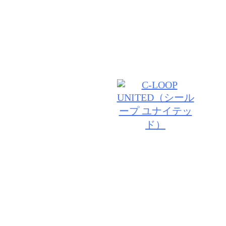
のライフスタイルにあったデザインをご提案させてい
たいを叶える"サロン SALON DE JOEにてご来店を
© 2026 SALON DE JOE