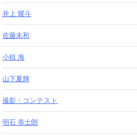
井上 耀斗
佐藤未和
小椋 海
山下夏輝
撮影・コンテスト
明石 恭士朗