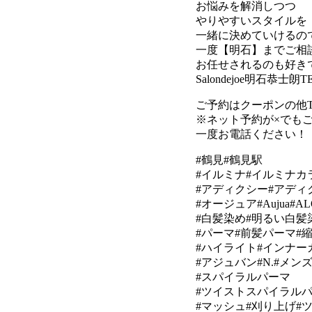
お悩みを解消しつつ
やりやすいスタイルを
一緒に決めていけるの
一度【明石】までご相
お任せされるのも好き
Salondejoe明石恭士朗
TE
ご予約はクーポンの他T
※ネット予約が×でも
一度お電話ください！
#鶴見#鶴見駅
#イルミナ#イルミナカ
#アディクシー#アディ
#オージュア#Aujua
#白髪染め#明るい白髪
#パーマ#前髪パーマ#
#ハイライト#インナー
#アジュバン#N.#メン
#スパイラルパーマ
#ツイストスパイラル
#マッシュ#刈り上げ#ツ