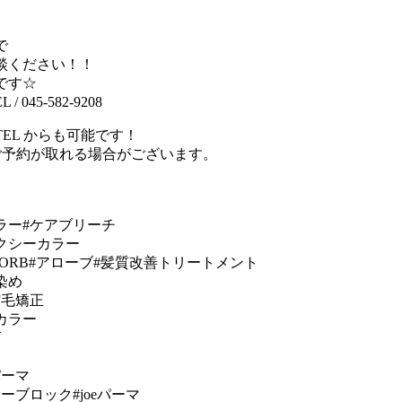
で
談ください！！
です☆
L / 045-582-9208
EL からも可能です！
ご予約が取れる場合がございます。
ラー#ケアブリーチ
クシーカラー
#ALORB#アローブ#髪質改善トリートメント
染め
縮毛矯正
カラー
ズ
パーマ
ーブロック#joeパーマ