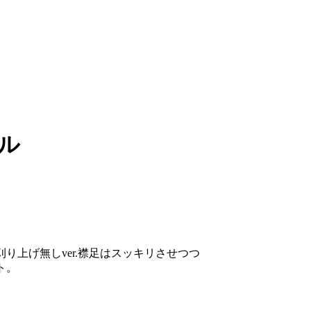
ル
り上げ無しver.
襟足はスッキリさせつつ
ト。