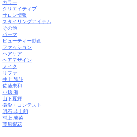
カラー
クリエイティブ
サロン情報
スタイリングアイテム
その他
パーマ
ビューティー動画
ファッション
ヘアケア
ヘアデザイン
メイク
リファ
井上 耀斗
佐藤未和
小椋 海
山下夏輝
撮影・コンテスト
明石 恭士朗
村上 若菜
藤原響花