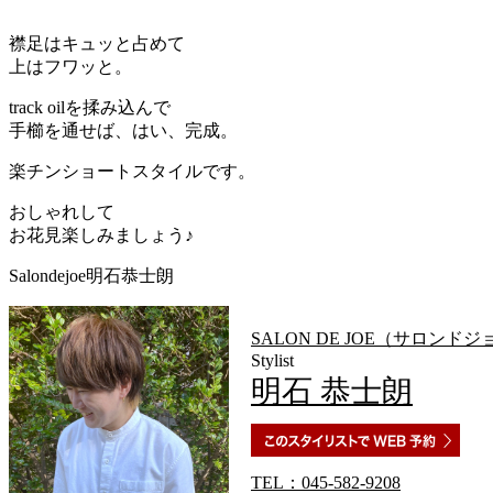
襟足はキュッと占めて
上はフワッと。
track oilを揉み込んで
手櫛を通せば、はい、完成。
楽チンショートスタイルです。
おしゃれして
お花見楽しみましょう♪
Salondejoe明石恭士朗
SALON DE JOE（サロンド
Stylist
明石 恭士朗
TEL：045-582-9208