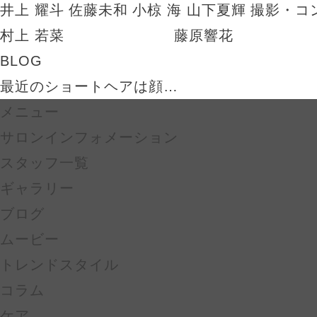
井上 耀斗
佐藤未和
小椋 海
山下夏輝
撮影・コ
村上 若菜
藤原響花
BLOG
最近のショートヘアは顔…
メニュー
サロンインフォメーション
スタッフ一覧
ギャラリー
ブログ
ムービー
トレンドスタイル
コラム
ケア