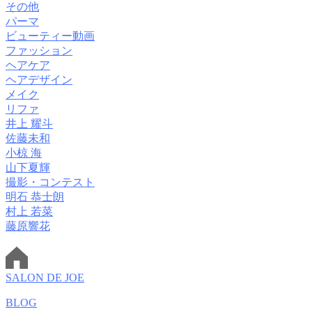
その他
パーマ
ビューティー動画
ファッション
ヘアケア
ヘアデザイン
メイク
リファ
井上 耀斗
佐藤未和
小椋 海
山下夏輝
撮影・コンテスト
明石 恭士朗
村上 若菜
藤原響花
SALON DE JOE
BLOG