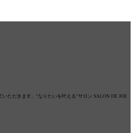
だきます。"なりたいを叶える"サロン SALON DE JOE