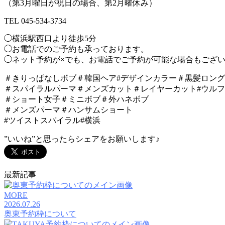
（第3月曜日が祝日の場合、第2月曜休み）
TEL 045-534-3734
◯横浜駅西口より徒歩5分
◯お電話でのご予約も承っております。
◯ネット予約が×でも、お電話でご予約が可能な場合もござ
＃きりっぱなしボブ＃韓国ヘア#デザインカラー＃黒髪ロン
＃スパイラルパーマ＃メンズカット＃レイヤーカット#ウル
＃ショート女子＃ミニボブ＃外ハネボブ
＃メンズパーマ＃ハンサムショート
#ツイストスパイラル#横浜
”いいね”と思ったらシェアをお願いします♪
最新記事
MORE
2026.07.26
奥東予約枠について