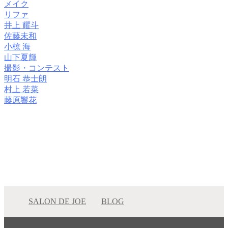
メイク
リファ
井上 耀斗
佐藤未和
小椋 海
山下夏輝
撮影・コンテスト
明石 恭士朗
村上 若菜
藤原響花
SALON DE JOE
BLOG