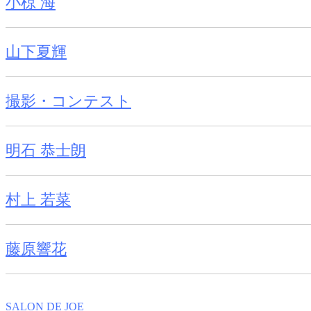
小椋 海
山下夏輝
撮影・コンテスト
明石 恭士朗
村上 若菜
藤原響花
SALON DE JOE