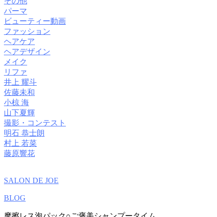
その他
パーマ
ビューティー動画
ファッション
ヘアケア
ヘアデザイン
メイク
リファ
井上 耀斗
佐藤未和
小椋 海
山下夏輝
撮影・コンテスト
明石 恭士朗
村上 若菜
藤原響花
SALON DE JOE
BLOG
摩擦レス泡パック○ご褒美シャンプータイム