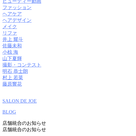
ビューティー動画
ファッション
ヘアケア
ヘアデザイン
メイク
リファ
井上 耀斗
佐藤未和
小椋 海
山下夏輝
撮影・コンテスト
明石 恭士朗
村上 若菜
藤原響花
SALON DE JOE
BLOG
店舗統合のお知らせ
店舗統合のお知らせ