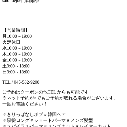
salondejoe門田陽奈
【営業時間】
月
10:00
～
19:00
火定休日
水
10:00
～
19:00
木
10:00
～
19:00
金
10:00
～
19:00
土
9:00
～
18:00
日
9:00
～
18:00
TEL / 045-582-9208
ご予約はクーポンの他
TEL
からも可能です！
※
ネット予約が
×
でもご予約が取れる場合がございます。
一度お電話ください！
＃きりっぱなしボブ＃韓国ヘア
＃黒髪ロング＃ショートパーマ＃メンズ髪型
＃スパイラルパーマ＃メンズカット＃レイヤーカット