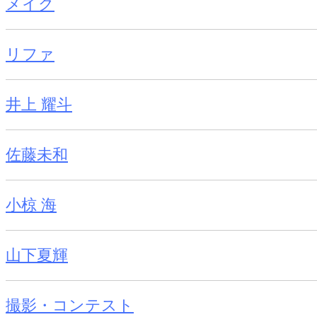
メイク
リファ
井上 耀斗
佐藤未和
小椋 海
山下夏輝
撮影・コンテスト