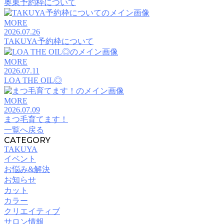
奥東予約枠について
MORE
2026.07.26
TAKUYA予約枠について
MORE
2026.07.11
LOA THE OIL◎
MORE
2026.07.09
まつ毛育てます！
一覧へ戻る
CATEGORY
TAKUYA
イベント
お悩み&解決
お知らせ
カット
カラー
クリエイティブ
サロン情報