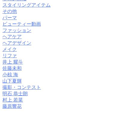
スタイリングアイテム
その他
パーマ
ビューティー動画
ファッション
ヘアケア
ヘアデザイン
メイク
リファ
井上 耀斗
佐藤未和
小椋 海
山下夏輝
撮影・コンテスト
明石 恭士朗
村上 若菜
藤原響花