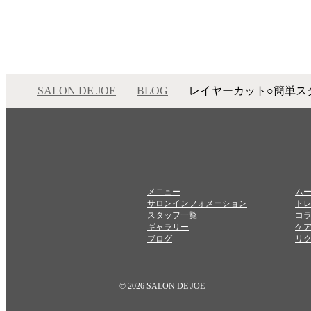
SALON DE JOE
BLOG
レイヤーカット○簡単ス
メニュー
ム
サロンインフォメーション
ト
スタッフ一覧
コ
ギャラリー
ケ
ブログ
リ
© 2026 SALON DE JOE