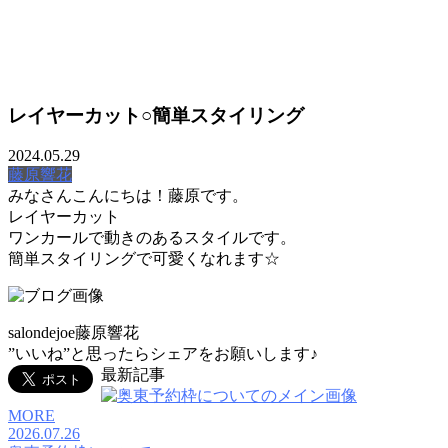
MOVIE
レイヤーカット○簡単スタイリング
TREND STYLE
2024.05.29
COLUMN
藤原響花
みなさんこんにちは！藤原です。
CARE
レイヤーカット
ワンカールで動きのあるスタイルです。
RECRUIT
簡単スタイリングで可愛くなれます☆
salondejoe藤原響花
”いいね”と思ったらシェアをお願いします♪
最新記事
MORE
2026.07.26