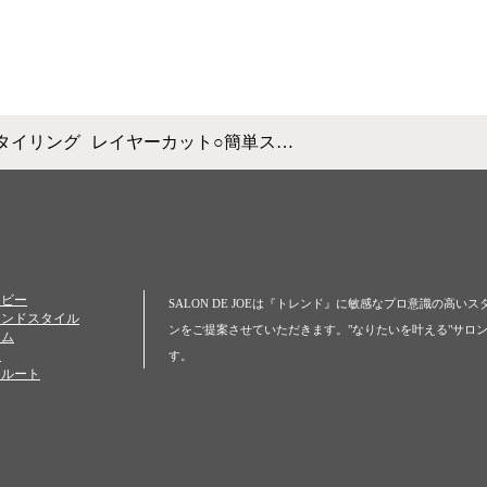
タイリング
レイヤーカット○簡単ス…
ービー
SALON DE JOEは『トレンド』に敏感なプロ意識の高
レンドスタイル
ンをご提案させていただきます。"なりたいを叶える"サロン S
ラム
ア
す。
クルート