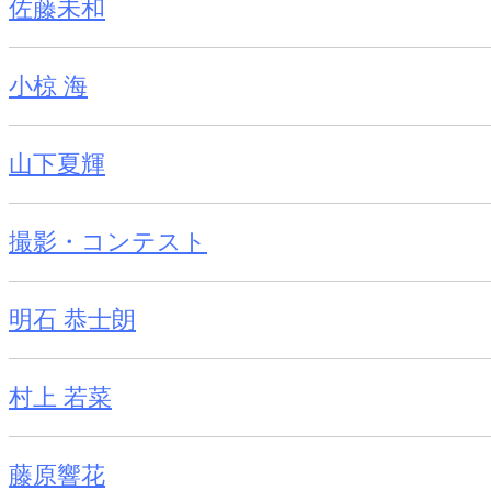
佐藤未和
小椋 海
山下夏輝
撮影・コンテスト
明石 恭士朗
村上 若菜
藤原響花