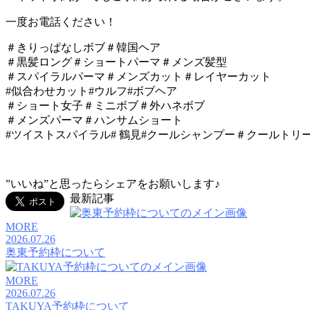
一度お電話ください！
＃きりっぱなしボブ＃韓国ヘア
＃黒髪ロング＃ショートパーマ＃メンズ髪型
＃スパイラルパーマ＃メンズカット＃レイヤーカット
#似合わせカット#
ウルフ
#ボブヘア
＃ショート女子＃ミニボブ＃外ハネボブ
＃メンズパーマ＃ハンサムショート
#
ツイストスパイラル
#
鶴見#クールシャンプー
＃クールトリ
”いいね”と思ったらシェアをお願いします♪
最新記事
MORE
2026.07.26
奥東予約枠について
MORE
2026.07.26
TAKUYA予約枠について