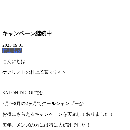
MOVIE
キャンペーン継続中…
TREND STYLE
2023.09.01
COLUMN
村上 若菜
CARE
こんにちは！
RECRUIT
ケアリストの村上若菜です^_^
SALON DE JOEでは
7月〜8月の2ヶ月でクールシャンプーが
お得にもらえるキャンペーンを実施しておりました！
毎年、メンズの方には特に大好評でした！