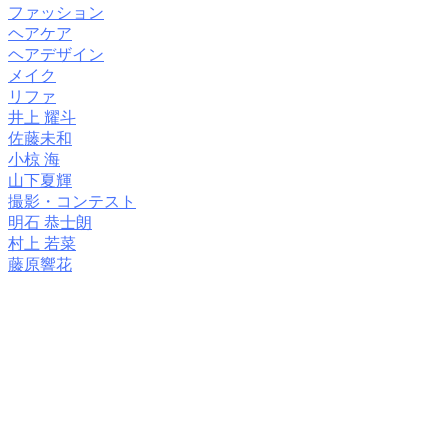
ファッション
ヘアケア
ヘアデザイン
メイク
リファ
井上 耀斗
佐藤未和
小椋 海
山下夏輝
撮影・コンテスト
明石 恭士朗
村上 若菜
藤原響花